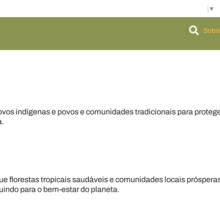
Facebook
Twitter
Linkedin
Youtube
Instagram
Email
Go to ACT Global Web Site
Select Language
▼
Sobr
vos indígenas e povos e comunidades tradicionais para proteger 
a.
e florestas tropicais saudáveis e comunidades locais prósper
buindo para o bem-estar do planeta.